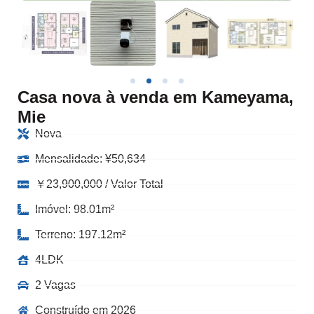
Casa nova à venda em Kameyama,
Mie
Nova
Mensalidade:
¥
50,634
￥23,900,000 / Valor Total
Imóvel: 98.01m²
Terreno: 197.12m²
4LDK
2 Vagas
Construído em 2026