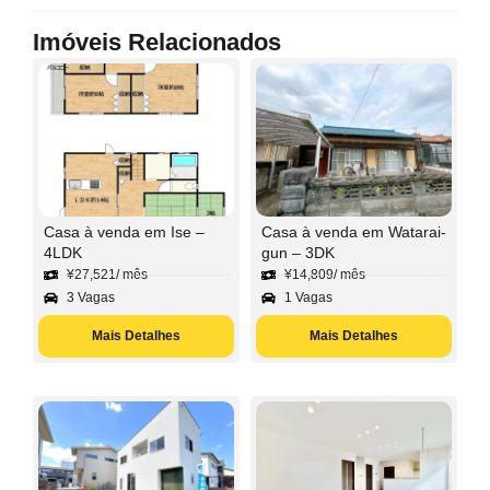
Imóveis Relacionados
Casa à venda em Ise –
Casa à venda em Watarai-
4LDK
gun – 3DK
¥
27,521
/ mês
¥
14,809
/ mês
3 Vagas
1 Vagas
Mais Detalhes
Mais Detalhes