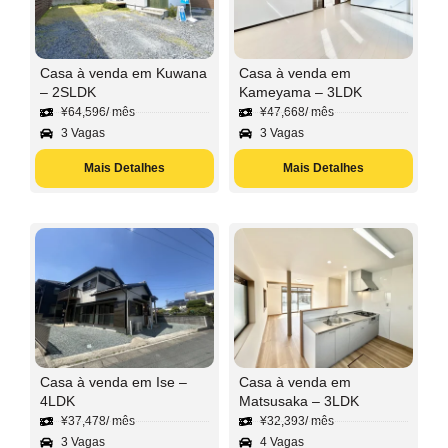
Casa à venda em Kuwana
Casa à venda em
– 2SLDK
Kameyama – 3LDK
¥
64,596
/ mês
¥
47,668
/ mês
3 Vagas
3 Vagas
Mais Detalhes
Mais Detalhes
Casa à venda em Ise –
Casa à venda em
4LDK
Matsusaka – 3LDK
¥
37,478
/ mês
¥
32,393
/ mês
3 Vagas
4 Vagas