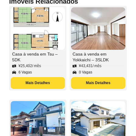
Imóveis Relacionados
Casa à venda em Tsu –
Casa à venda em
5DK
Yokkaichi – 3SLDK
¥
25,402
/ mês
¥
43,431
/ mês
6 Vagas
0 Vagas
Mais Detalhes
Mais Detalhes