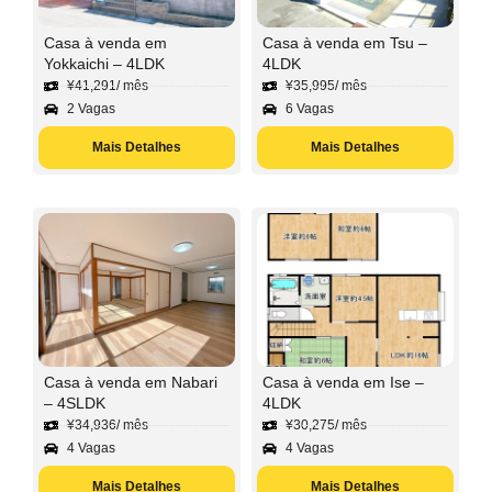
Casa à venda em
Casa à venda em Tsu –
Yokkaichi – 4LDK
4LDK
¥
41,291
/ mês
¥
35,995
/ mês
2 Vagas
6 Vagas
Mais Detalhes
Mais Detalhes
Casa à venda em Nabari
Casa à venda em Ise –
– 4SLDK
4LDK
¥
34,936
/ mês
¥
30,275
/ mês
4 Vagas
4 Vagas
Mais Detalhes
Mais Detalhes