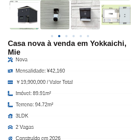
Casa nova à venda em Yokkaichi,
Mie
Nova
Mensalidade:
¥
42,160
￥19,900,000 / Valor Total
Imóvel: 89.91m²
Terreno: 94.72m²
3LDK
2 Vagas
Construído em 2026