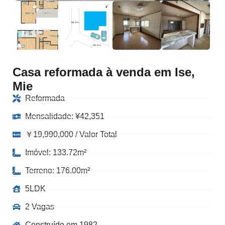
Casa reformada à venda em Ise,
Mie
Reformada
Mensalidade:
¥
42,351
￥19,990,000 / Valor Total
Imóvel: 133.72m²
Terreno: 176.00m²
5LDK
2 Vagas
Construído em 1982