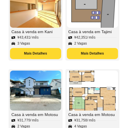
Casa à venda em Kani
Casa à venda em Tajimi
¥
43,431
/ mês
¥
42,351
/ mês
3 Vagas
2 Vagas
Mais Detalhes
Mais Detalhes
Casa à venda em Motosu
Casa à venda em Motosu
¥
31,779
/ mês
¥
31,758
/ mês
2 Vagas
4 Vagas