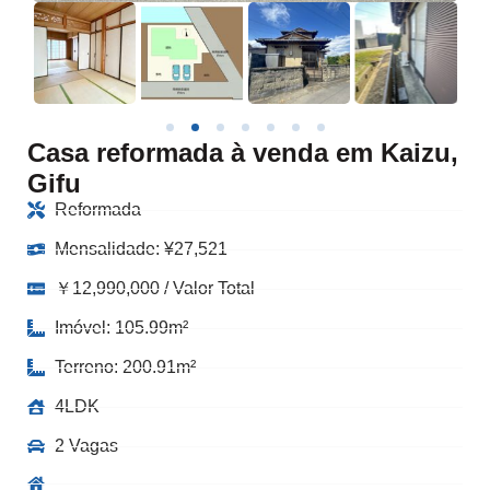
Casa reformada à venda em Kaizu,
Gifu
Reformada
Mensalidade:
¥
27,521
￥12,990,000 / Valor Total
Imóvel: 105.99m²
Terreno: 200.91m²
4LDK
2 Vagas