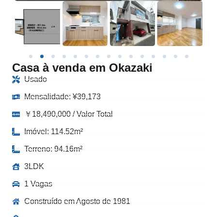
Casa à venda em Okazaki
Usado
Mensalidade:
¥
39,173
￥18,490,000 / Valor Total
Imóvel: 114.52m²
Terreno: 94.16m²
3LDK
1 Vagas
Construído em Agosto de 1981