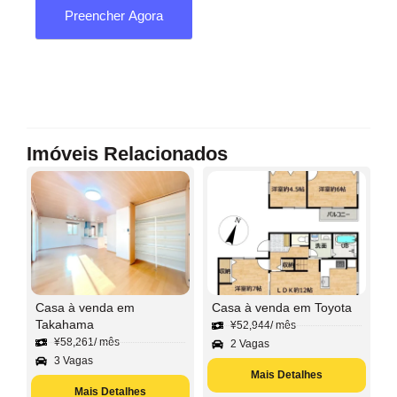
Preencher Agora
Imóveis Relacionados
Casa à venda em
Casa à venda em Toyota
Takahama
¥
52,944
/ mês
¥
58,261
/ mês
2 Vagas
3 Vagas
Mais Detalhes
Mais Detalhes