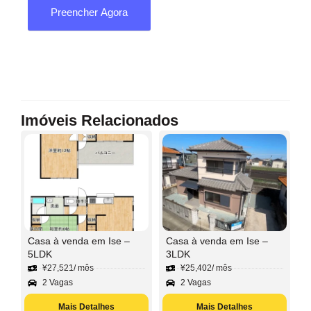
Preencher Agora
Imóveis Relacionados
Casa à venda em Ise –
Casa à venda em Ise –
5LDK
3LDK
¥
27,521
/ mês
¥
25,402
/ mês
2 Vagas
2 Vagas
Mais Detalhes
Mais Detalhes