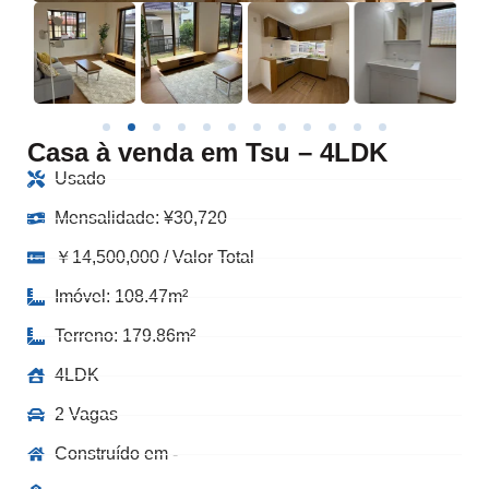
Casa à venda em Tsu – 4LDK
Usado
Mensalidade:
¥
30,720
￥14,500,000 / Valor Total
Imóvel: 108.47m²
Terreno: 179.86m²
4LDK
2 Vagas
Construído em -