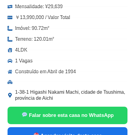
Mensalidade:
¥
29,639
￥13,990,000 / Valor Total
Imóvel: 90.72m²
Terreno: 120.01m²
4LDK
1 Vagas
Construído em Abril de 1994
1-38-1 Higashi Nakami Machi, cidade de Tsushima,
província de Aichi
Falar sobre esta casa no WhatsApp